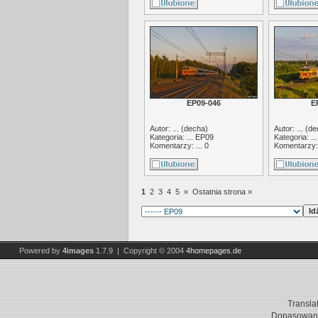
EP09-046
E
Autor: ... (
decha
)
Autor: ... (
de
Kategoria: ...
EP09
Kategoria: ..
Komentarzy: ... 0
Komentarzy: 
1
2
3
4
5
»
Ostatnia strona »
Powered by
4images
1.7.9 | Copyright © 2004
4homepages.de
Transla
Dopasowani