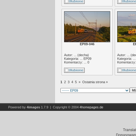
EP09-046
E
Autor: ... (
decha
)
Autor: ... (
de
Kategoria: ...
EP09
Kategoria: ..
Komentarzy: ... 0
Komentarzy: 
1
2
3
4
5
»
Ostatnia strona »
Powered by
4images
1.7.9 | Copyright © 2004
4homepages.de
Transla
Dopasowani