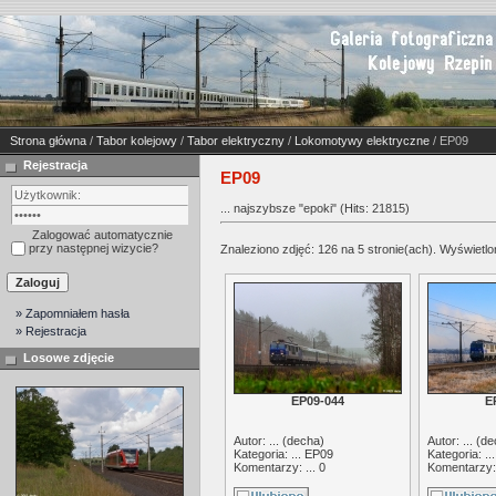
Strona główna
/
Tabor kolejowy
/
Tabor elektryczny
/
Lokomotywy elektryczne
/ EP09
Rejestracja
EP09
... najszybsze "epoki" (Hits: 21815)
Zalogować automatycznie
przy następnej wizycie?
Znaleziono zdjęć: 126 na 5 stronie(ach). Wyświetlon
» Zapomniałem hasła
» Rejestracja
Losowe zdjęcie
EP09-044
E
Autor: ... (
decha
)
Autor: ... (
de
Kategoria: ...
EP09
Kategoria: ..
Komentarzy: ... 0
Komentarzy: 