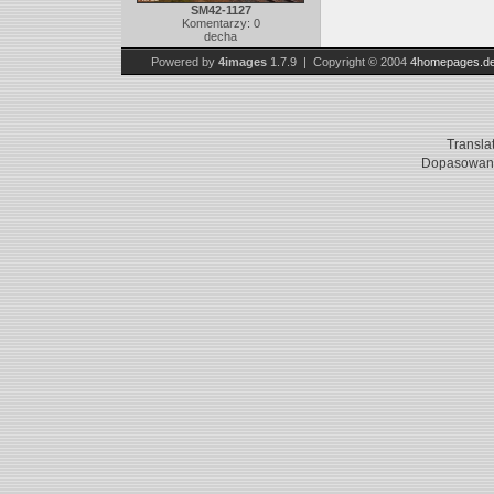
SM42-1127
Komentarzy: 0
decha
Powered by
4images
1.7.9 | Copyright © 2004
4homepages.d
Transla
Dopasowani