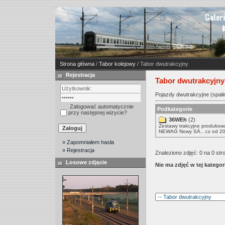
Strona główna
/
Tabor kolejowy
/ Tabor dwutrakcyjny
Rejestracja
Tabor dwutrakcyjny
Pojazdy dwutrakcyjne (spalin
Zalogować automatycznie
Podkategorie
przy następnej wizycie?
36WEh
(2)
Zestawy trakcyjne produkow
NEWAG Nowy SÄ…cz od 20
» Zapomniałem hasła
» Rejestracja
Znaleziono zdjęć: 0 na 0 str
Losowe zdjęcie
Nie ma zdjęć w tej kategori