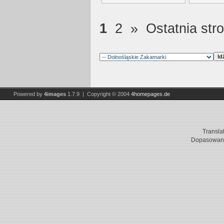
1
2
»
Ostatnia str
Powered by
4images
1.7.9 | Copyright © 2004
4homepages.de
Transla
Dopasowani