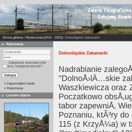
Strona główna
/
Wydarzenia [2013 - 2023]
/ Dolnośląskie Zakamarki
Rejestracja
Dolnośląskie Zakamarki
Zalogować automatycznie
przy następnej wizycie?
Nadrabianie zalegoÅ›
"DolnoÅ›lÄ…skie zak
» Zapomniałem hasła
Waszkiewicza oraz Z
» Rejestracja
Poczatkowo obsÅ‚ug
Losowe zdjęcie
tabor zapewniÅ‚ Wi
Poznaniu, ktÃ³ry do
115 (z KrzyÅ¼a) w 