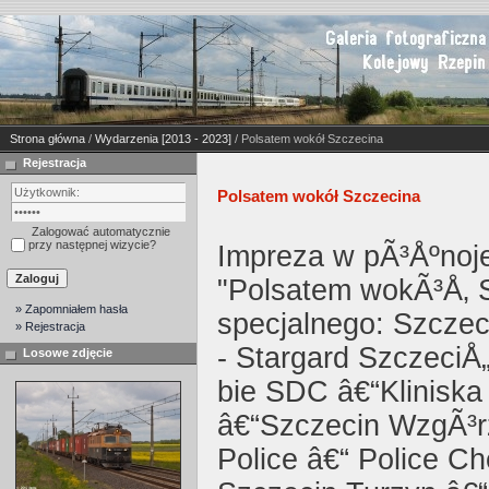
Strona główna
/
Wydarzenia [2013 - 2023]
/ Polsatem wokół Szczecina
Rejestracja
Polsatem wokół Szczecina
Zalogować automatycznie
przy następnej wizycie?
Impreza w pÃ³Åºnoj
"Polsatem wokÃ³Å‚ 
» Zapomniałem hasła
specjalnego: Szczec
» Rejestracja
- Stargard Szczeci
Losowe zdjęcie
bie SDC â€“Klinisk
â€“Szczecin WzgÃ³r
Police â€“ Police C