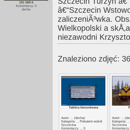
Szczecin Turzyn â€“
181 088-6
Komentarzy: 0
â€“Szczecin Wstowo
decha
zaliczeniÃ³wka. Obs
Wielkopolski a skÅ‚
niezawodni Krzysztof
Znaleziono zdjęć: 36
Tablica kierunkowa
P
Autor: ... (
decha
)
Autor: ... (
de
Kategoria: ...
Polsatem wokół
Kategoria: ..
Szczecina
Szczecina
Komentarzy: ... 0
Komentarzy: 