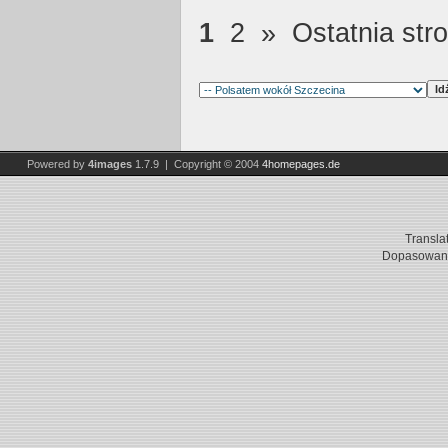
1
2
»
Ostatnia str
Powered by
4images
1.7.9 | Copyright © 2004
4homepages.de
Transla
Dopasowani