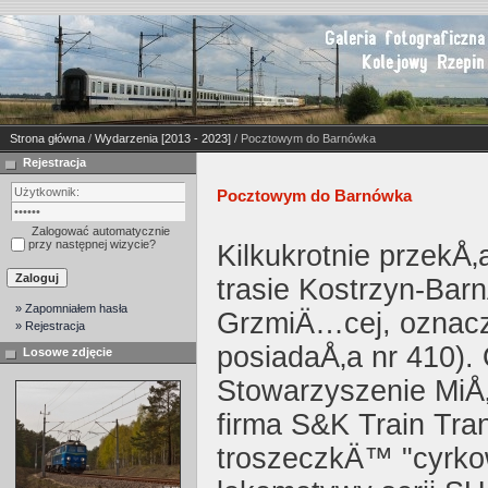
Strona główna
/
Wydarzenia [2013 - 2023]
/ Pocztowym do Barnówka
Rejestracja
Pocztowym do Barnówka
Zalogować automatycznie
przy następnej wizycie?
Kilkukrotnie przekÅ‚
trasie Kostrzyn-Barn
» Zapomniałem hasła
GrzmiÄ…cej, oznaczo
» Rejestracja
posiadaÅ‚a nr 410).
Losowe zdjęcie
Stowarzyszenie MiÅ‚
firma S&K Train Tra
troszeczkÄ™ "cyrko