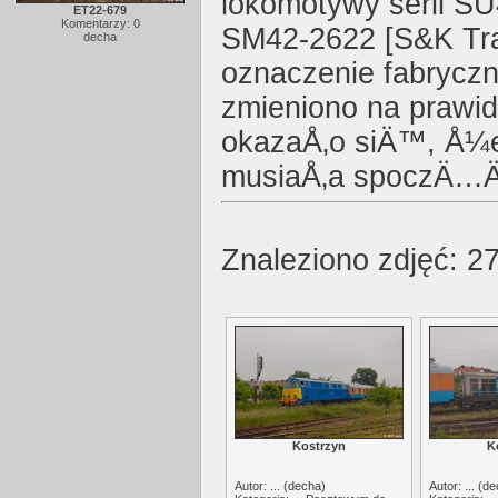
lokomotywy serii SU
ET22-679
Komentarzy: 0
SM42-2622 [S&K Tra
decha
oznaczenie fabryczn
zmieniono na prawid
okazaÅ‚o siÄ™, Å¼e 
musiaÅ‚a spoczÄ…Ä‡
Znaleziono zdjęć: 27
Kostrzyn
K
Autor: ... (
decha
)
Autor: ... (
de