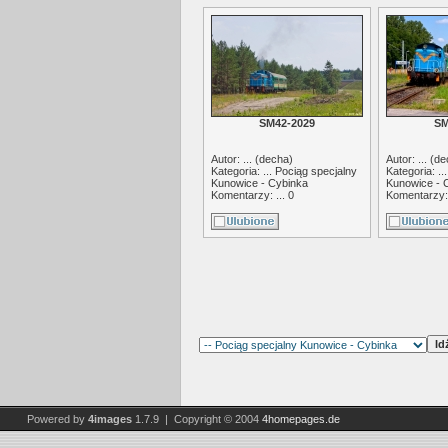
SM42-2029
SM
Autor: ... (
decha
)
Autor: ... (
de
Kategoria: ...
Pociąg specjalny
Kategoria: ..
Kunowice - Cybinka
Kunowice - 
Komentarzy: ... 0
Komentarzy: 
Powered by
4images
1.7.9 | Copyright © 2004
4homepages.de