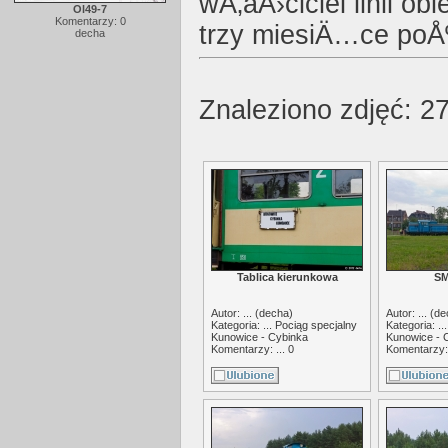
wÅ‚aÅ›ciciel linii ob
Ol49-7
Komentarzy: 0
trzy miesiÄ…ce poÅºn
decha
Znaleziono zdjęć: 27
Tablica kierunkowa
SM
Autor: ... (
decha
)
Autor: ... (
de
Kategoria: ...
Pociąg specjalny
Kategoria: ..
Kunowice - Cybinka
Kunowice - 
Komentarzy: ... 0
Komentarzy: 