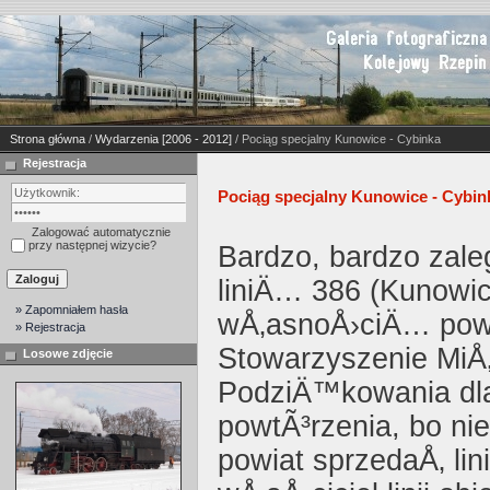
Strona główna
/
Wydarzenia [2006 - 2012]
/ Pociąg specjalny Kunowice - Cybinka
Rejestracja
Pociąg specjalny Kunowice - Cybin
Zalogować automatycznie
przy następnej wizycie?
Bardzo, bardzo zaleg
liniÄ… 386 (Kunow
» Zapomniałem hasła
wÅ‚asnoÅ›ciÄ… powi
» Rejestracja
Stowarzyszenie MiÅ‚
Losowe zdjęcie
PodziÄ™kowania dla
powtÃ³rzenia, bo ni
powiat sprzedaÅ‚ l