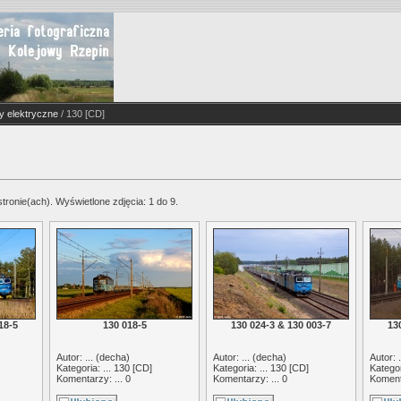
 elektryczne
/ 130 [CD]
stronie(ach). Wyświetlone zdjęcia: 1 do 9.
18-5
130 018-5
130 024-3 & 130 003-7
13
Autor: ... (
decha
)
Autor: ... (
decha
)
Autor: .
Kategoria: ...
130 [CD]
Kategoria: ...
130 [CD]
Kategor
Komentarzy: ... 0
Komentarzy: ... 0
Komenta