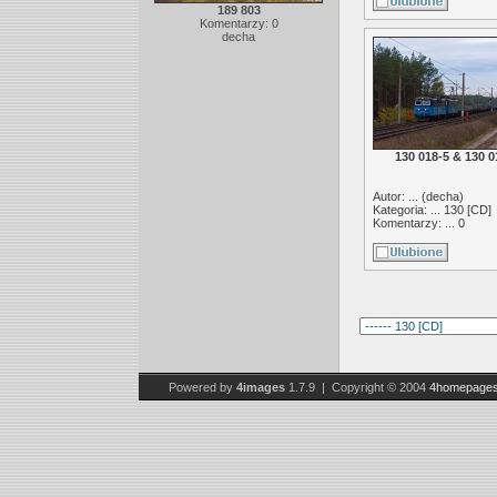
189 803
Komentarzy: 0
decha
130 018-5 & 130 0
Autor: ... (
decha
)
Kategoria: ...
130 [CD]
Komentarzy: ... 0
Powered by
4images
1.7.9 | Copyright © 2004
4homepages