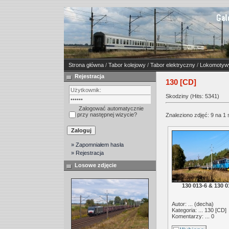
Strona główna
/
Tabor kolejowy
/
Tabor elektryczny
/
Lokomotywy
Rejestracja
130 [CD]
Skodziny (Hits: 5341)
Zalogować automatycznie
przy następnej wizycie?
Znaleziono zdjęć: 9 na 1 
» Zapomniałem hasła
» Rejestracja
Losowe zdjęcie
130 013-6 & 130 0
Autor: ... (
decha
)
Kategoria: ...
130 [CD]
Komentarzy: ... 0