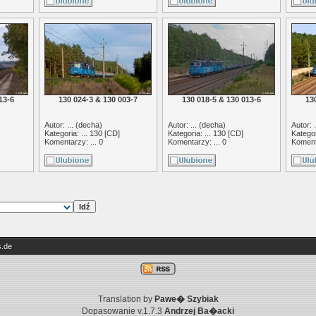
13-6
130 024-3 & 130 003-7
130 018-5 & 130 013-6
13
Autor: ... (
decha
)
Autor: ... (
decha
)
Autor: .
Kategoria: ...
130 [CD]
Kategoria: ...
130 [CD]
Kategor
Komentarzy: ... 0
Komentarzy: ... 0
Komenta
.de
Translation by
Pawe� Szybiak
Dopasowanie v.1.7.3
Andrzej Ba�acki