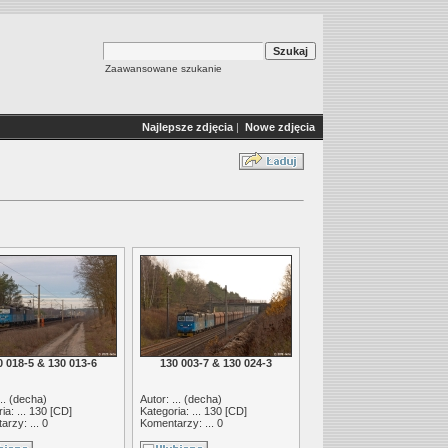
Zaawansowane szukanie
Najlepsze zdjęcia
|
Nowe zdjęcia
0 018-5 & 130 013-6
130 003-7 & 130 024-3
.. (
decha
)
Autor: ... (
decha
)
ia: ...
130 [CD]
Kategoria: ...
130 [CD]
rzy: ... 0
Komentarzy: ... 0