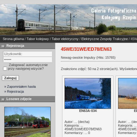
Strona główna
/
Tabor kolejowy
/
Tabor elektryczny
/
Elektryczne Zespoły Trakcyjne
/ 45
Rejestracja
45WE/31WE/ED78/EN63
Newag-owskie Impulsy (Hits: 15765)
Zalogować automatycznie
przy następnej wizycie?
Znaleziono zdjęć: 50 na 2 stronie(ach). Wyświetlone
» Zapomniałem hasła
» Rejestracja
Losowe zdjęcie
EN63A-034
E
Autor: ... (
decha
)
Autor: ... (
de
Kategoria: ...
Kategoria: ...
45WE/31WE/ED78/EN63
45WE/31WE
Komentarzy: ... 0
Komentarzy: 