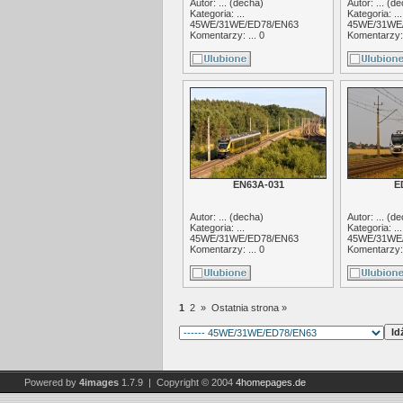
Autor: ... (
decha
)
Autor: ... (
de
Kategoria: ...
Kategoria: ...
45WE/31WE/ED78/EN63
45WE/31WE
Komentarzy: ... 0
Komentarzy: 
EN63A-031
E
Autor: ... (
decha
)
Autor: ... (
de
Kategoria: ...
Kategoria: ...
45WE/31WE/ED78/EN63
45WE/31WE
Komentarzy: ... 0
Komentarzy: 
1
2
»
Ostatnia strona »
Powered by
4images
1.7.9 | Copyright © 2004
4homepages.de