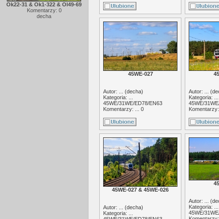
Ok22-31 & Ok1-322 & Ol49-69
Komentarzy: 0
decha
45WE-027
4
Autor: ... (
decha
)
Autor: ... (
de
Kategoria: ...
Kategoria: ...
45WE/31WE/ED78/EN63
45WE/31WE
Komentarzy: ... 0
Komentarzy: 
4
45WE-027 & 45WE-026
Autor: ... (
de
Kategoria: ...
Autor: ... (
decha
)
45WE/31WE
Kategoria: ...
Komentarzy: 